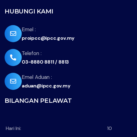
HUBUNGI KAMI
far
Emel :
proipcc@ipcc.gov.my
fa-
envelope
fas
Telefon :
03-8880 8811 / 8813
fa-
phone-
far
Emel Aduan :
flip
aduan@ipcc.gov.my
fa-
envelope
BILANGAN PELAWAT
Hari Ini:
10