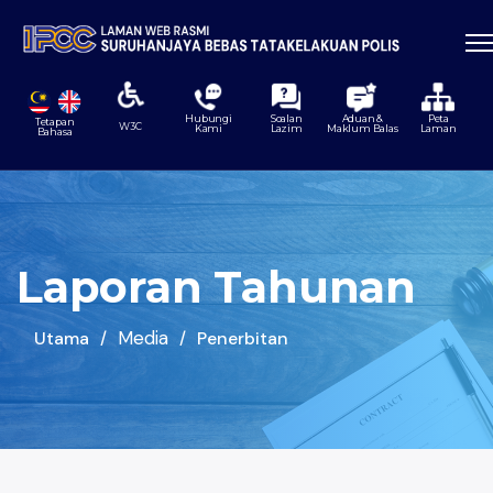
Hubungi
Soalan
Aduan &
Peta
Tetapan
W3C
Kami
Lazim
Maklum Balas
Laman
Bahasa
Laporan Tahunan
Media
Utama
Penerbitan