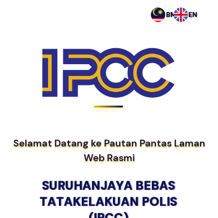
BM
EN
Selamat Datang ke Pautan Pantas Laman
Web Rasmi
S
U
R
U
H
A
N
J
A
Y
A
B
E
B
A
S
T
A
T
A
K
E
L
A
K
U
A
N
P
O
L
I
S
(
I
P
C
C
)