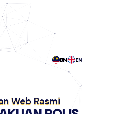
BM
EN
man Web Rasmi