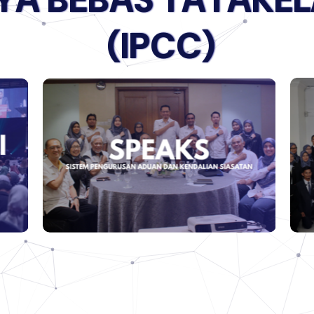
Y
A
B
E
B
A
S
T
A
T
A
K
E
L
(
I
P
C
C
)