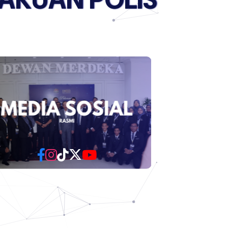
A
K
U
A
N
P
O
L
I
S