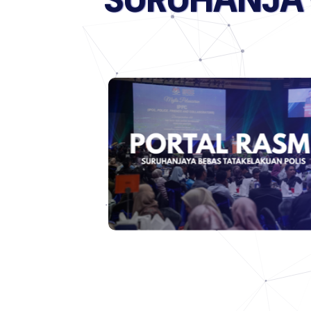
S
U
R
U
H
A
N
J
A